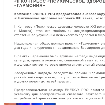
«II КОНГРЕСС «ПСИХИЧЕСКОЕ ЗДОРОВ
«ГАРМОНИЯ»
Компания ENERGY PRO предоставила энергооборуд
«Психическое здоровье человека XXI века», кото
II Конгресс «Психическое здоровье человека XXI век
г., Москва), ставшего глобальной междисциплина
стратегий по улучшению психического здоровья в мир
Национальная общественная премия «Гармония» учр
два года и приурочена к празднованию Всемирного дн
В рамках церемонии были вручены награды выдающим
культуры, права и экономики, социальной защиты, ин
и деловых кругов, которые внесли значительный вкла
Заслуженные награды победители премии "Гармония
российской спортсменки, фигуристки – Анастасии Гр
и других почетных гостей премии.
Профессиональная команда ENERGY PRO помогла в
установку для электропитания светового, звукового
потребителей временные электросети в специальной