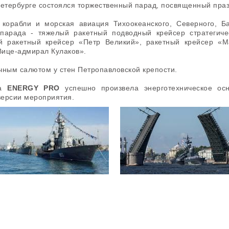
-Петербурге состоялся торжественный парад, посвященный пр
корабли и морская авиация Тихоокеанского, Северного, Б
 парада - тяжелый ракетный подводный крейсер стратегиче
й ракетный крейсер «Петр Великий», ракетный крейсер «
Вице-адмирал Кулаков».
чным салютом у стен Петропавловской крепости.
да
ENERGY PRO
успешно произвела энерготехническое о
версии мероприятия.