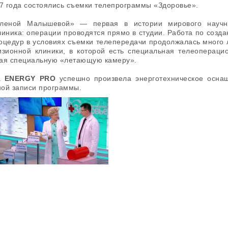
17 года состоялись съемки телепрограммы «Здоровье».
леной Малышевой» — первая в истории мирового научно
иника: операции проводятся прямо в студии. Работа по созд
цедур в условиях съемки телепередачи продолжалась много 
зионной клиники, в которой есть специальная телеопераци
чая специальную «летающую камеру».
а
ENERGY PRO
успешно произвела энерготехническое осна
ной записи программы.