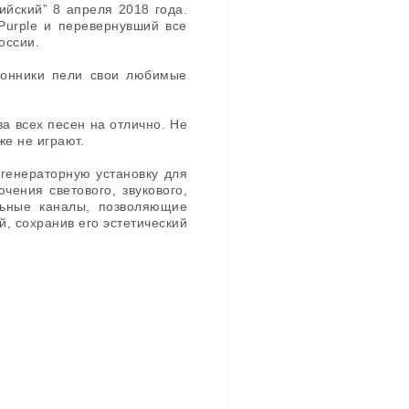
ийский”
8 апреля 2018 года
.
Purple и перевернувший все
оссии.
клонники пели свои любимые
а всех песен на отлично. Не
же не играют.
генераторную установку для
чения светового, звукового,
льные каналы, позволяющие
, сохранив его эстетический