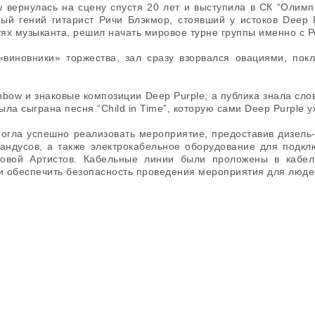
w вернулась на сцену спустя 20 лет и выступила
в СК “Олимп
ный гений гитарист Ричи Блэкмор, стоявший у истоков Deep 
ях музыканта, решил начать мировое турне группы именно с Р
«виновники» торжества, зал сразу взорвался овациями, по
nbow и знаковые композиции Deep Purple, а публика знала слов
ла сыграна песня “Child in Time”, которую сами Deep Purple у
огла успешно реализовать мероприятие, предоставив дизель-
андусов, а также электрокабельное оборудование для подклю
товой Артистов. Кабельные линии были проложены в кабе
 обеспечить безопасность проведения мероприятия для людей