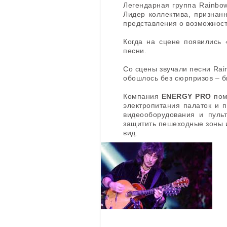
Легендарная группа Rainbo
Лидер коллектива, признан
представления о возможност
Когда на сцене появились 
песни.
Со сцены звучали песни Rai
обошлось без сюрпризов – бы
Компания
ENERGY PRO
пом
электропитания палаток и п
видеооборудования и пуль
защитить пешеходные зоны и
вид.