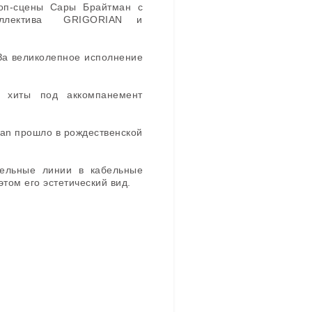
оп-сцены Сары Брайтман c
и коллектива GRIGORIAN и
За великолепное исполнение
 хиты под аккомпанемент
ian прошло в рождественской
бельные линии в кабельные
том его эстетический вид.