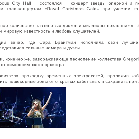
rocus City Hall состоялся концерт звезды оперной и п
ким гала-концертом «Royal Christmas Gala» при участи
ное количество платиновых дисков и миллионы поклонников. 
ли мировую известность и любовь слушателей.
щий вечер, где Сара Брайтман исполнила свои лучшие
редставила сольные номера и дуэты.
и, конечно же, завораживающе песнопение коллектива Gregor
нт симфонического оркестра.
оизвела прокладку временных электросетей, проложив ка
ть пешеходные зоны от открытых кабельных и сохранить при э