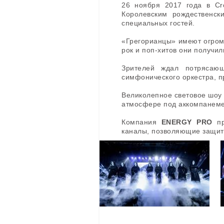
26 ноября 2017 года в C
Королевским рождественс
специальных гостей.
«Грегорианцы» имеют огром
рок и поп-хитов они получи
Зрителей ждал потрясаю
симфонического оркестра, п
Великолепное световое шоу 
атмосфере под аккомпанеме
Компания
ENERGY PRO
пр
каналы, позволяющие защити