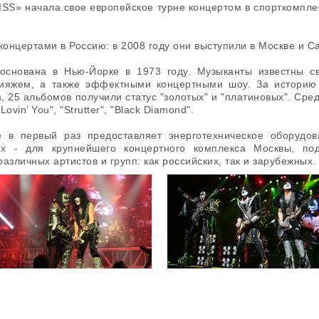
ISS» начала свое европейское турне концертом в спорткомпл
концертами в Россию: в 2008 году они выступили в Москве и С
 основана в Нью-Йорке в 1973 году. Музыканты известны 
кияжем, а также эффектными концертными шоу. За историю
s, 25 альбомов получили статус "золотых" и "платиновых". Сре
ovin’ You", "Strutter", "Black Diamond".
 в первый раз предоставляет энерготехническое оборудо
х - для крупнейшего концертного комплекса Москвы, по
азличных артистов и групп: как российских, так и зарубежных.