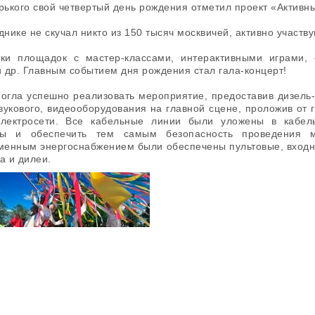
орького свой четвертый день рождения отметил проект «Актив
днике не скучал никто из 150 тысяч москвичей, активно участ
тки площадок с мастер-классами, интерактивными играми, 
 др. Главным событием дня рождения стал гала-концерт!
огла успешно реализовать мероприятие, предоставив дизель-
звукового, видеооборудования на главной сцене, проложив от
электросети. Все кабельные линии были уложены в кабел
ы и обеспечить тем самым безопасность проведения м
еменным энергоснабжением были обеспечены пультовые, входн
на и дилеи.