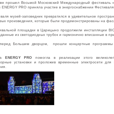
кве прошел Восьмой Московский Международный фестиваль «
 ENERGY PRO приняла участие в энергоснабжении Фестиваля
аля музей-заповедник превратился в удивительное простран
вых произведения, которые были продемонстрированы на фас
ивальной площадки в Царицыно продолжили инсталляции BI
зданные из светодиодных трубок и гармонично вписанные в п
перед Большим дворцом, прошли концертные программы 
нда
ENERGY PRO
помогла в реализации этого великолеп
торные установки и проложив временные электросети для 
ания.