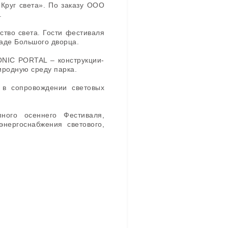
Круг света». По заказу ООО
.
ство света. Гости фестиваля
аде Большого дворца.
ONIC PORTAL – конструкции-
риродную среду парка.
в сопровождении световых
ного осеннего Фестиваля,
энергоснабжения светового,