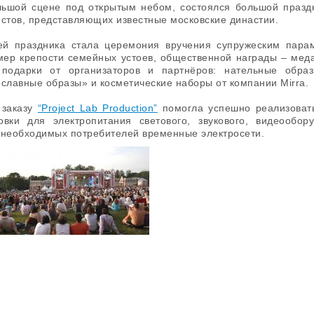
льшой сцене под открытым небом, состоялся большой празд
истов, представляющих известные московские династии.
ей праздника стала церемония вручения супружеским пара
ер крепости семейных устоев, общественной награды – меда
подарки от организаторов и партнёров: нательные обра
славные образы» и косметические наборы от компании Mirra.
заказу
“Project Lab Production”
помогла успешно реализовать
овки для электропитания светового, звукового, видеообо
 необходимых потребителей временные электросети.