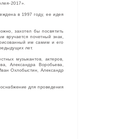
олея-2017».
ждена в 1997 году, ее идея
ожно, захотел бы посвятить
ам вручается почетный знак,
арисованный им самим и его
редыдущих лет.
стных музыкантов, актеров,
ова, Александра Воробьева,
Иван Охлобыстин, Александр
госнабжение для проведения