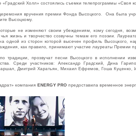
ре «Градский Холл» состоялись съемки телепрограммы «Своя к
церемония вручения премии Фонда Высоцкого. Она была учре
ите Высоцкому.
оторые не изменяют своим убеждениям, кому сегодня, возм
чья жизнь и творчество созвучны темам его поэзии. Лауреат
на одной из сторон которой высечен профиль Высоцкого, н
аждения, как правило, принимают участие лауреаты Премии п
по традиции, прозвучат песни Высоцкого в исполнении изве
ства. Среди участников: Александр Градский, Дина Гарип
Маршал, Дмитрий Харатьян, Михаил Ефремов, Гоша Куценко, 
вадрат» компания
ENERGY PRO
предоставила временное энер