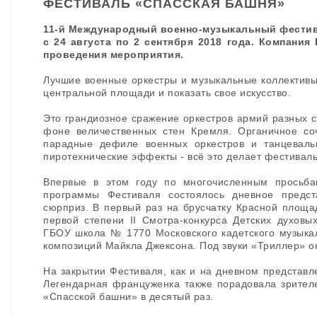
ФЕСТИВАЛЬ «СПАССКАЯ БАШНЯ»
11-й Международный военно-музыкальный фестив
с 24 августа по 2 сентября 2018 года. Компани
проведения мероприятия.
Лучшие военные оркестры и музыкальные коллективы 
центральной площади и показать свое искусство.
Это грандиозное сражение оркестров армий разных ст
фоне величественных стен Кремля. Органичное соч
парадные дефиле военных оркестров и танцеваль
пиротехнические эффекты - всё это делает фестивал
Впервые в этом году по многочисленным просьба
программы Фестиваля состоялось дневное предста
сюрприз. В первый раз на брусчатку Красной площа
первой степени II Смотра-конкурса Детских духов
ГБОУ школа № 1770 Московского кадетского музыка
композиций Майкла Джексона. Под звуки «Триллер» о
На закрытии Фестиваля, как и на дневном представ
Легендарная француженка также порадовала зрителе
«Спасской башни» в десятый раз.