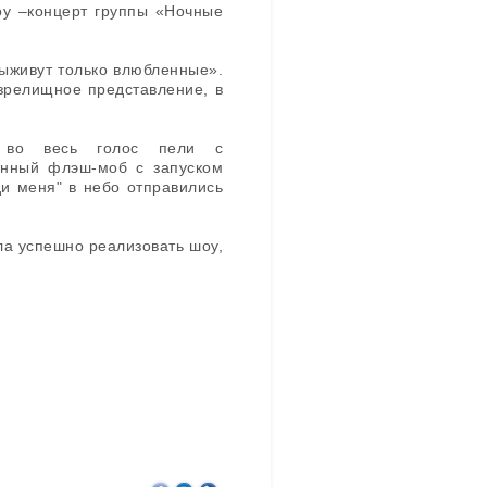
оу –концерт группы «Ночные
ыживут только влюбленные».
 зрелищное представление, в
й во весь голос пели с
ионный флэш-моб с запуском
ди меня" в небо отправились
а успешно реализовать шоу,