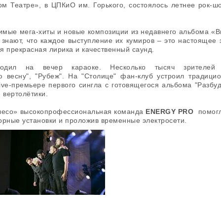
ом Театре», в ЦПКиО им. Горького, состоялось летнее рок-ш
имые мега-хиты и новые композиции из недавнего альбома «В
знают, что каждое выступление их кумиров – это настоящее
я прекрасная лирика и качественный саунд.
дил на вечер караоке. Несколько тысяч зрителе
ю весну", "Рубеж". На "Столице" фан-клуб устроил традиц
ive-премьере первого сингла с готовящегося альбома "Разбу
 вертолётики.
олесо» высокопрофессиональная команда
ENERGY PRO
помогл
орные установки и проложив временные электросети.